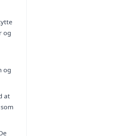
kytte
r og
n og
d at
e som
De