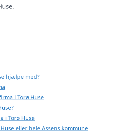
Huse,
use hjælpe med?
ma
firma i Torø Huse
 Huse?
a i Torø Huse
ø Huse eller hele Assens kommune