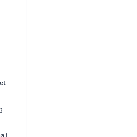
et
g
ø i