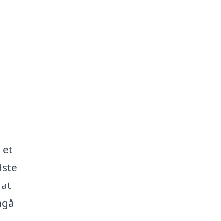
 et
dste
 at
mgå