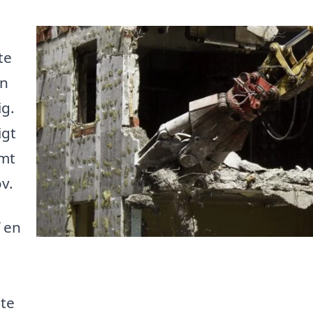
te
en
ig.
igt
emt
v.
 en
ste