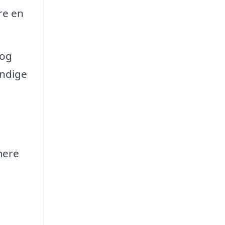
re en
 og
endige
mere