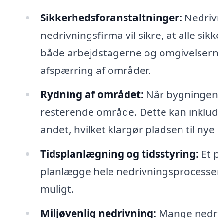
Sikkerhedsforanstaltninger:
Nedrivn
nedrivningsfirma vil sikre, at alle si
både arbejdstagerne og omgivelserne
afspærring af områder.
Rydning af området:
Når bygningen e
resterende område. Dette kan inklude
andet, hvilket klargør pladsen til nye 
Tidsplanlægning og tidsstyring:
Et 
planlægge hele nedrivningsprocessen,
muligt.
Miljøvenlig nedrivning:
Mange nedri