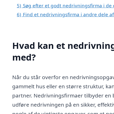
5)
Søg efter et godt nedrivningsfirma i de
6)
Find et nedrivningsfirma i andre dele 
Hvad kan et nedrivning
med?
Når du står overfor en nedrivningsopgav
gammelt hus eller en større struktur, ka
partner. Nedrivningsfirmaer tilbyder en b
udføre nedrivningen på en sikker, effekt
nogle af de vigtigste opgaver, som et ned