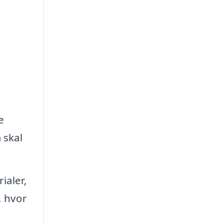
e
 skal
ialer,
, hvor