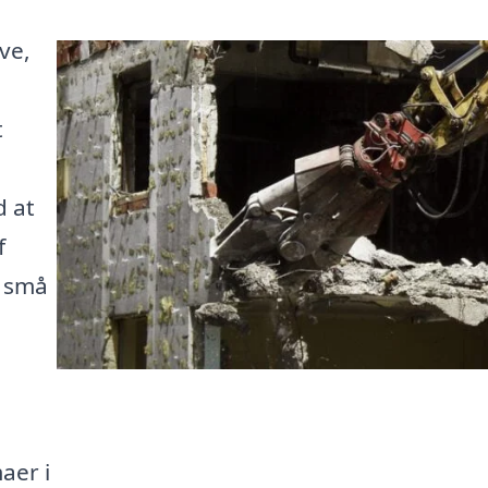
ve,
t
d at
f
m små
aer i