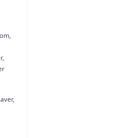
com,
r,
er
aver,