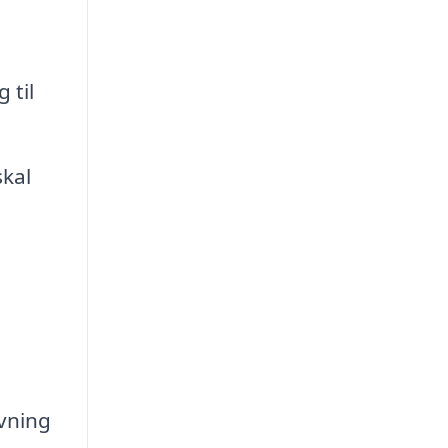
 til
kal
ivning