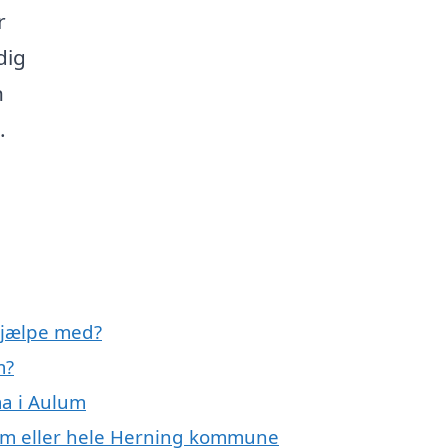
r
dig
n
.
hjælpe med?
m?
ma i Aulum
lum eller hele Herning kommune