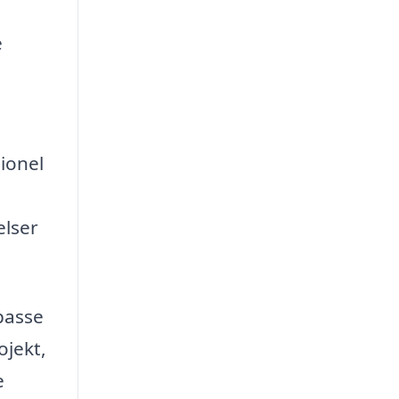
e
ionel
elser
lpasse
ojekt,
e