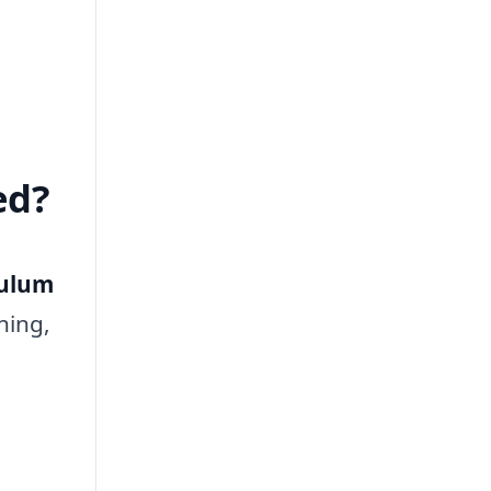
ed?
Aulum
ning,