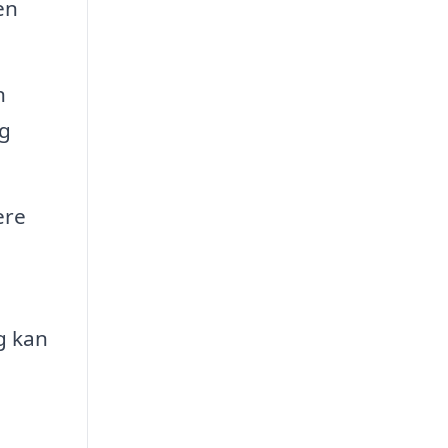
en
n
og
ere
g kan