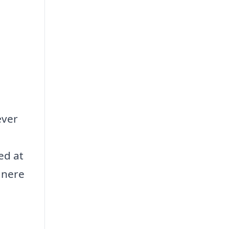
æver
ed at
anere