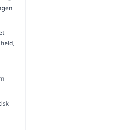
ingen
et
uheld,
om
tisk