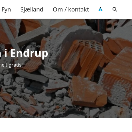
Fyn
Sjælland
Om / kontakt
a i Endrup
elt gratis!