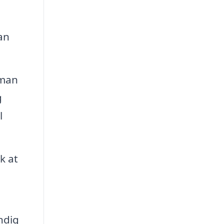
an
 man
g
l
k at
ndig