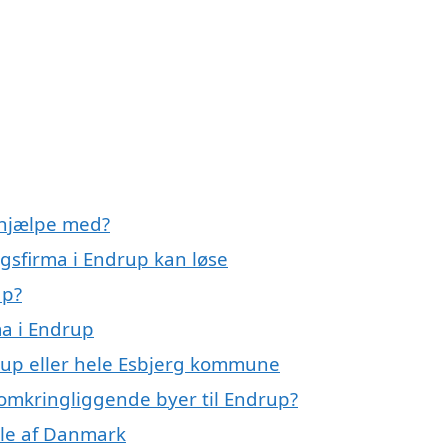
 hjælpe med?
ngsfirma i Endrup kan løse
up?
ma i Endrup
rup eller hele Esbjerg kommune
 omkringliggende byer til Endrup?
dele af Danmark