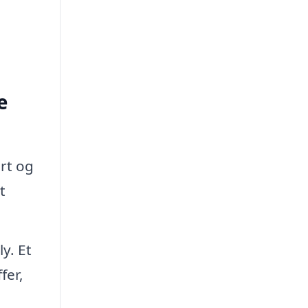
e
ert og
t
y. Et
fer,