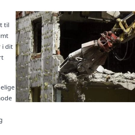
 til
emt
i dit
rt
gelige
mode
g