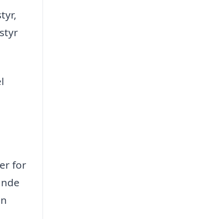
tyr,
styr
l
er for
inde
in