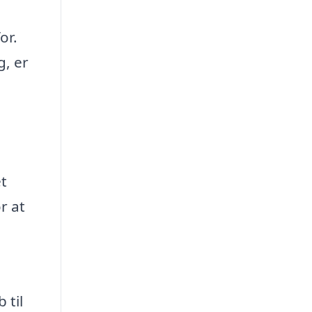
or.
g, er
et
r at
 til