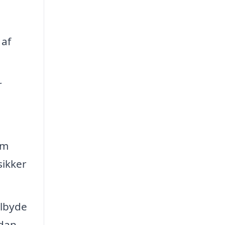
 af
r
om
sikker
ilbyde
rdan