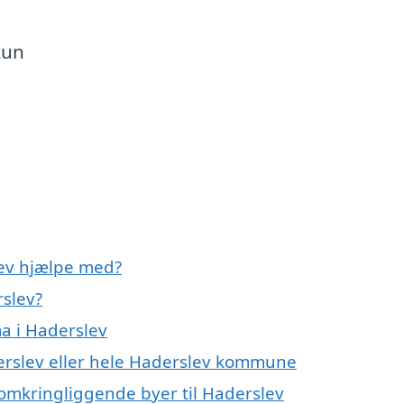
kun
lev hjælpe med?
rslev?
a i Haderslev
erslev eller hele Haderslev kommune
 omkringliggende byer til Haderslev