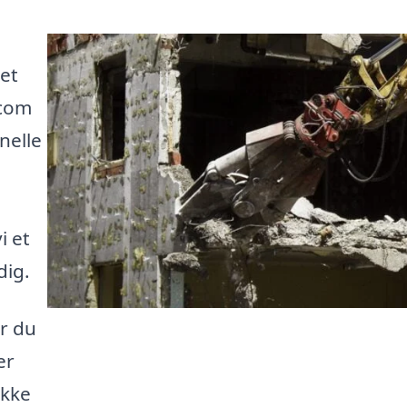
et
.com
nelle
i et
dig.
or du
er
ikke