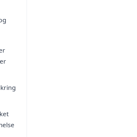
 og
er
ger
mkring
ket
melse