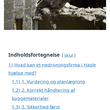
Indholdsfortegnelse
skjul
1)
Hvad kan et nedrivningsfirma i Hasle
hjælpe med?
1.1)
1. Vurdering og planlægning
1.2)
2. Korrekt håndtering af
byggematerialer
1.3)
3. Sikkerhed først