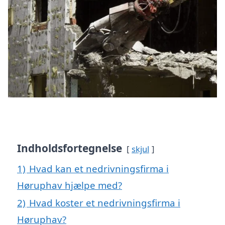
Indholdsfortegnelse
skjul
1)
Hvad kan et nedrivningsfirma i
Høruphav hjælpe med?
2)
Hvad koster et nedrivningsfirma i
Høruphav?