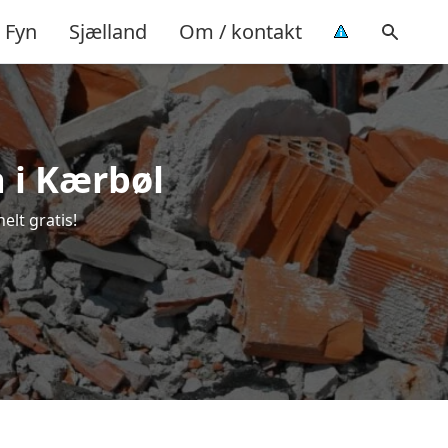
Fyn
Sjælland
Om / kontakt
a i Kærbøl
elt gratis!