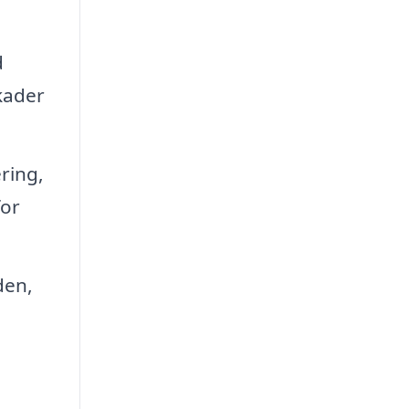
d
kader
ring,
for
den,