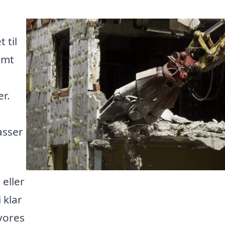
 til
emt
r.
asser
eller
 klar
vores