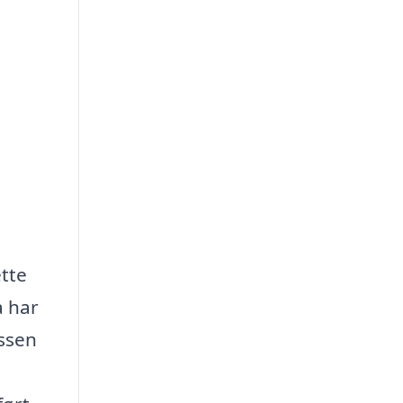
ette
a har
essen