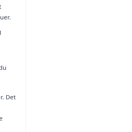
t
uer.
g
 du
r. Det
e