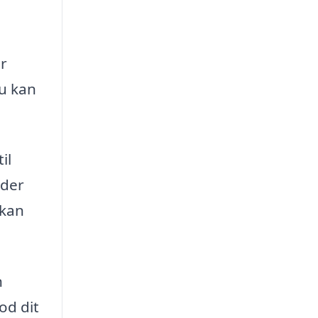
er
du kan
il
 der
 kan
n
od dit