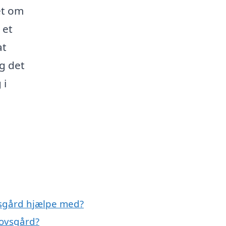
et om
 et
at
ag det
 i
vsgård hjælpe med?
kovsgård?