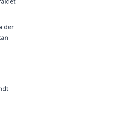
faldet
a der
kan
ndt