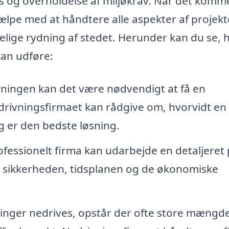
s og overholdelse af miljøkrav. Når det kommer
jælpe med at håndtere alle aspekter af projekt
elige rydning af stedet. Herunder kan du se, h
kan udføre:
vningen kan det være nødvendigt at få en
drivningsfirmaet kan rådgive om, hvorvidt en
ng er den bedste løsning.
ofessionelt firma kan udarbejde en detaljeret 
or sikkerheden, tidsplanen og de økonomiske
nger nedrives, opstår der ofte store mængd