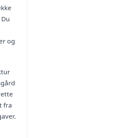
ække
. Du
ser og
ktur
sgård
rette
t fra
gaver.