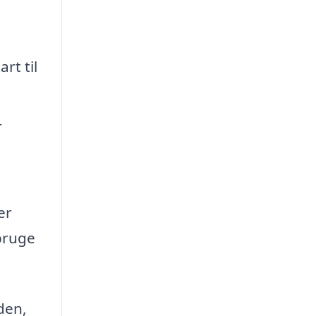
rt til
r
er
bruge
den,