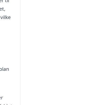
 til
et,
vilke
plan
er