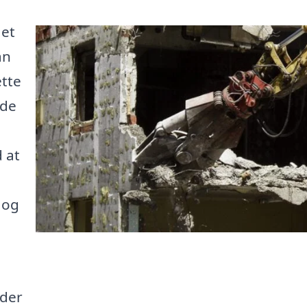
 et
an
ette
åde
 at
 og
 der