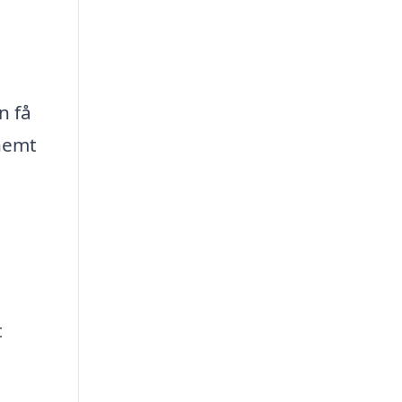
n få
 nemt
t