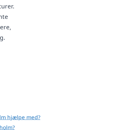
urer.
nte
ere,
g.
olm hjælpe med?
sholm?