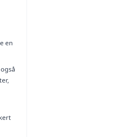
re en
 også
er,
kert