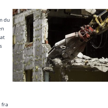
m du
en
 at
s
 fra