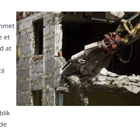
ommet
e et
d at
il
blik
ode