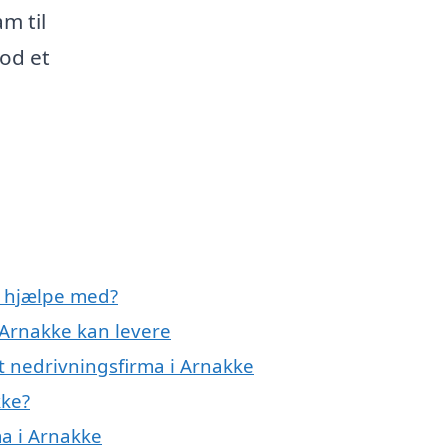
m til
od et
e hjælpe med?
 Arnakke kan levere
t nedrivningsfirma i Arnakke
kke?
ma i Arnakke