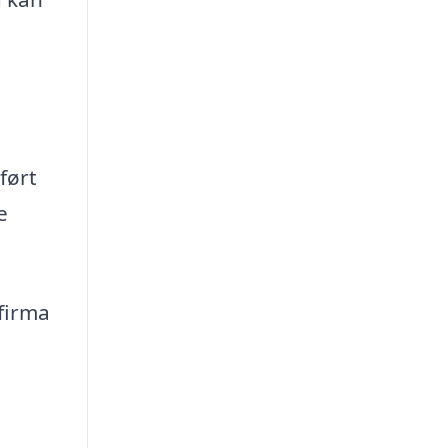
ført
e
firma