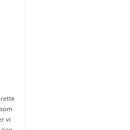
 rette
, som
r vi
u kan