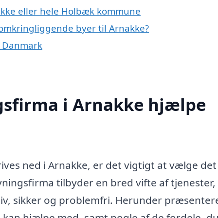
nakke eller hele Holbæk kommune
 omkringliggende byer til Arnakke?
af Danmark
gsfirma i Arnakke hjælpe
rives ned i Arnakke, er det vigtigt at vælge det
ningsfirma tilbyder en bred vifte af tjenester
iv, sikker og problemfri. Herunder præsentere
a kan hjælpe med, samt nogle af de fordele, d