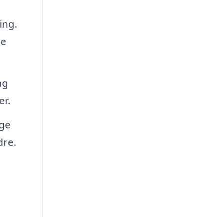
ing.
re
ng
er.
nge
dre.