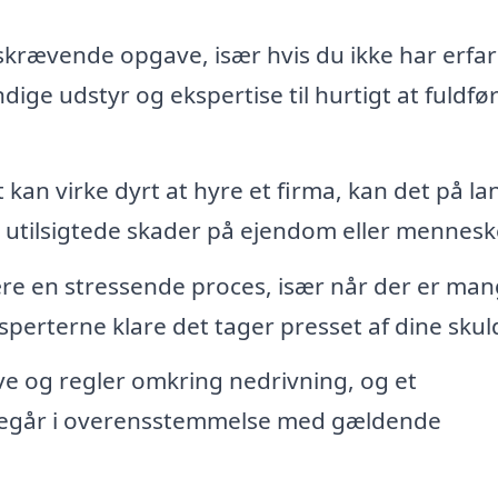
skrævende opgave, især hvis du ikke har erfar
ige udstyr og ekspertise til hurtigt at fuldfø
kan virke dyrt at hyre et firma, kan det på la
g utilsigtede skader på ejendom eller mennesk
e en stressende proces, især når der er ma
ksperterne klare det tager presset af dine skul
e og regler omkring nedrivning, og et
t foregår i overensstemmelse med gældende