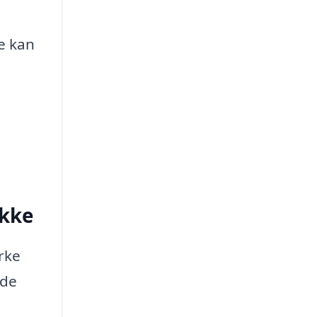
e kan
.
akke
rke
ade