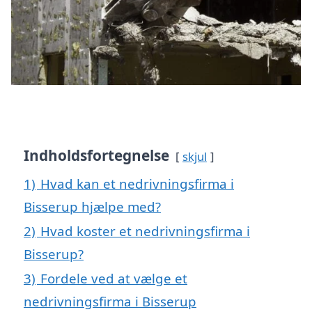
Indholdsfortegnelse
skjul
1)
Hvad kan et nedrivningsfirma i
Bisserup hjælpe med?
2)
Hvad koster et nedrivningsfirma i
Bisserup?
3)
Fordele ved at vælge et
nedrivningsfirma i Bisserup