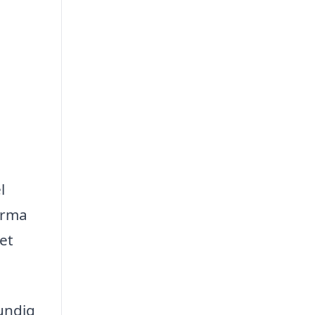
l
irma
et
undig