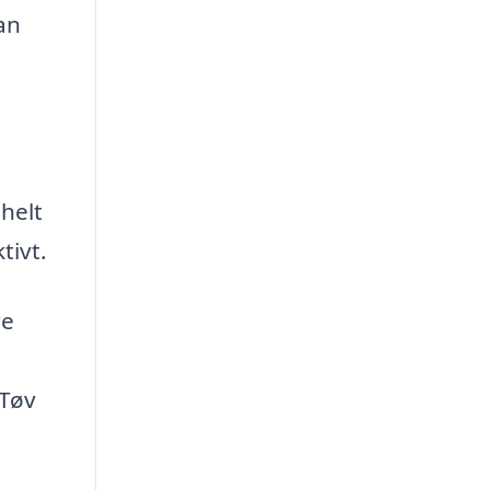
an
helt
tivt.
re
 Tøv