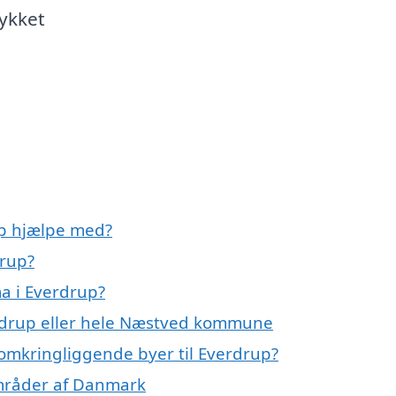
lykket
up hjælpe med?
drup?
a i Everdrup?
erdrup eller hele Næstved kommune
 omkringliggende byer til Everdrup?
områder af Danmark