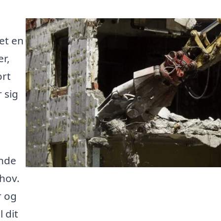
et en
r,
ort
 sig
inde
ehov.
r og
 dit