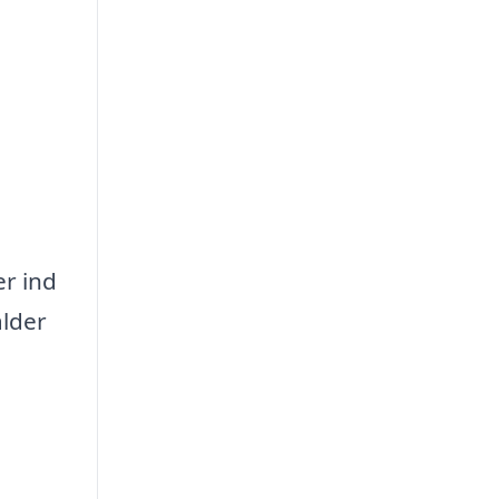
er ind
alder