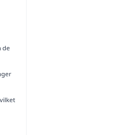
m de
nger
vilket