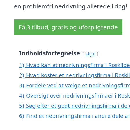
en problemfri nedrivning allerede i dag!
Få 3 tilbud, gratis og uforpligtende
Indholdsfortegnelse
skjul
1)
Hvad kan et nedrivningsfirma i Roskild
2)
Hvad koster et nedrivningsfirma i Roski
3)
Fordele ved at vælge et nedrivningsfirm
4)
Oversigt over nedrivningsfirmaer i Ros
5)
Søg efter et godt nedrivningsfirma i de
6)
Find et nedrivningsfirma i andre dele 