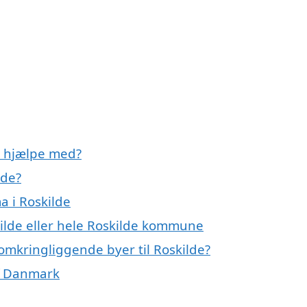
e hjælpe med?
lde?
a i Roskilde
kilde eller hele Roskilde kommune
 omkringliggende byer til Roskilde?
af Danmark