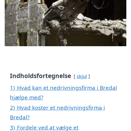
Indholdsfortegnelse
skjul
1)
Hvad kan et nedrivningsfirma i Bredal
hjælpe med?
2)
Hvad koster et nedrivningsfirma i
Bredal?
3)
Fordele ved at vælge et