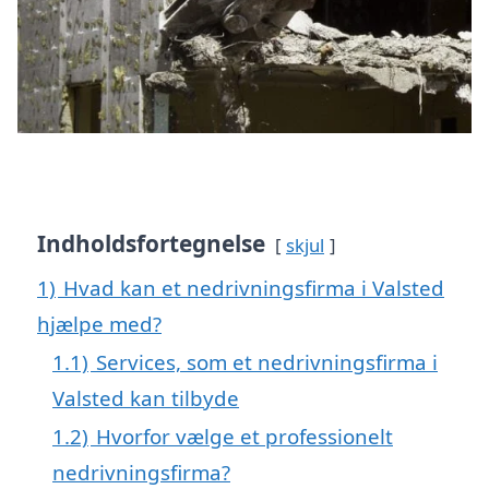
Indholdsfortegnelse
skjul
1)
Hvad kan et nedrivningsfirma i Valsted
hjælpe med?
1.1)
Services, som et nedrivningsfirma i
Valsted kan tilbyde
1.2)
Hvorfor vælge et professionelt
nedrivningsfirma?