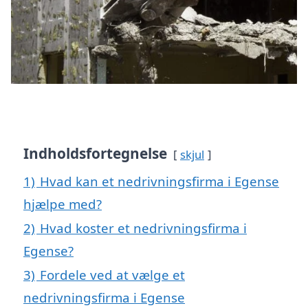
Indholdsfortegnelse
skjul
1)
Hvad kan et nedrivningsfirma i Egense
hjælpe med?
2)
Hvad koster et nedrivningsfirma i
Egense?
3)
Fordele ved at vælge et
nedrivningsfirma i Egense