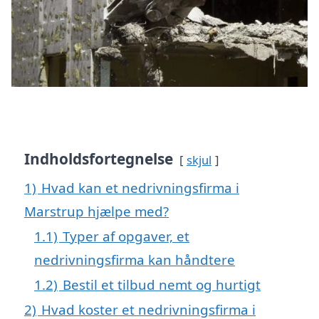
Indholdsfortegnelse
skjul
1)
Hvad kan et nedrivningsfirma i
Marstrup hjælpe med?
1.1)
Typer af opgaver, et
nedrivningsfirma kan håndtere
1.2)
Bestil et tilbud nemt og hurtigt
2)
Hvad koster et nedrivningsfirma i