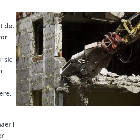
t det
for
r sig
n
ere.
aer i
er