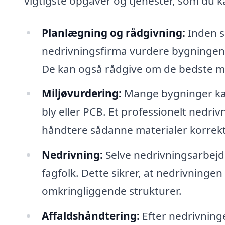
vigtigste opgaver og tjenester, som du k
Planlægning og rådgivning:
Inden s
nedrivningsfirma vurdere bygningens
De kan også rådgive om de bedste me
Miljøvurdering:
Mange bygninger kan
bly eller PCB. Et professionelt nedri
håndtere sådanne materialer korrekt 
Nedrivning:
Selve nedrivningsarbejde
fagfolk. Dette sikrer, at nedrivningen
omkringliggende strukturer.
Affaldshåndtering:
Efter nedrivning