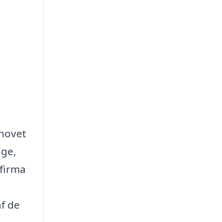
ehovet
age,
sfirma
af de