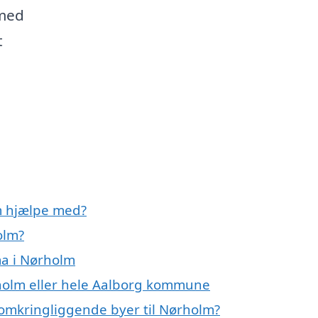
 med
t
m hjælpe med?
olm?
ma i Nørholm
rholm eller hele Aalborg kommune
 omkringliggende byer til Nørholm?