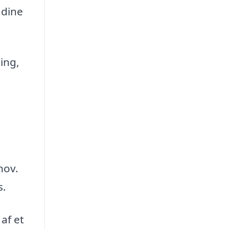
 dine
ing,
hov.
s.
af et