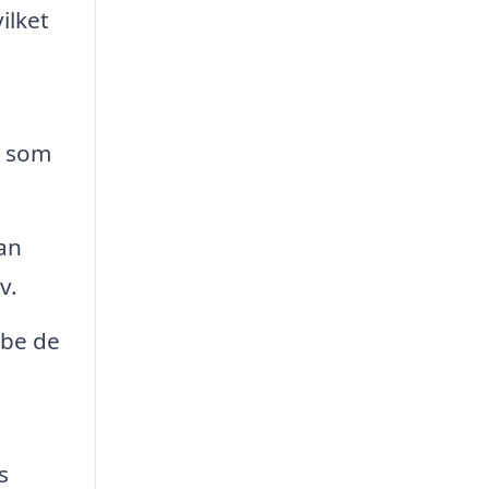
ilket
r som
an
v.
øbe de
s