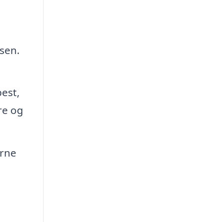
sen.
est,
re og
arne